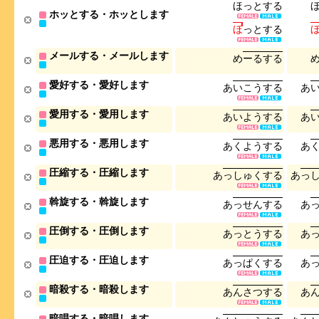
ほ
っ
と
す
る
ホッとする・ホッとします
ほ
っ
と
す
る
メールする・メールします
め
ー
る
す
る
愛好する・愛好します
あ
い
こ
う
す
る
あ
愛用する・愛用します
あ
い
よ
う
す
る
あ
悪用する・悪用します
あ
く
よ
う
す
る
あ
圧縮する・圧縮します
あ
っ
し
ゅ
く
す
る
あ
っ
斡旋する・斡旋します
あ
っ
せ
ん
す
る
あ
圧倒する・圧倒します
あ
っ
と
う
す
る
あ
圧迫する・圧迫します
あ
っ
ぱ
く
す
る
あ
暗殺する・暗殺します
あ
ん
さ
つ
す
る
あ
暗唱する・暗唱します