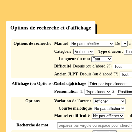
Options de recherche et d'affichage
Options de recherche
Manuel
De
à
Catégorie
Type d'accent
Longueur du mot
Difficulté
Depuis (ou d’abord ??)
Ancien JLPT
Depuis (ou d’abord ??)
Affichage (ou Options d’affichage)
Ordre d'affichage
Personnaliser
1.
2.
Options
Variation de l'accent
Courbe mélodique
Manuel et difficulté
n
Recherche de mot