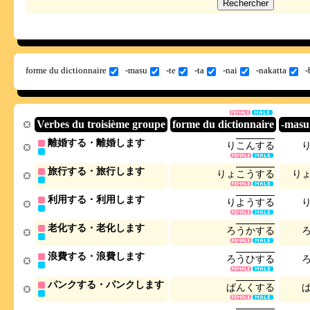
forme du dictionnaire
-masu
-te
-ta
-nai
-nakatta
-
Verbes du troisième groupe
forme du dictionnaire
-masu
離婚する・離婚します
り
こ
ん
す
る
旅行する・旅行します
り
ょ
こ
う
す
る
り
利用する・利用します
り
よ
う
す
る
老化する・老化します
ろ
う
か
す
る
浪費する・浪費します
ろ
う
ひ
す
る
パンクする・パンクします
ぱ
ん
く
す
る