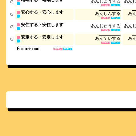
あ
ん
し
ょ
う
す
る
あ
ん
安心する・安心します
あ
ん
し
ん
す
る
あ
安住する・安住します
あ
ん
じ
ゅ
う
す
る
あ
ん
安定する・安定します
あ
ん
て
い
す
る
あ
Écouter tout