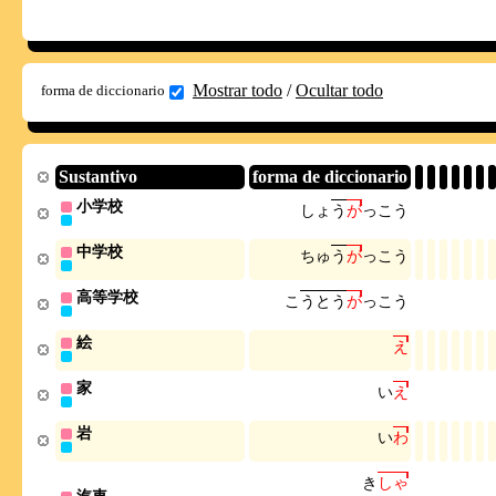
Mostrar todo
/
Ocultar todo
forma de diccionario
Sustantivo
forma de diccionario
小学校
し
ょ
う
が
っ
こ
う
中学校
ち
ゅ
う
が
っ
こ
う
高等学校
こ
う
と
う
が
っ
こ
う
絵
え
家
い
え
岩
い
わ
き
し
ゃ