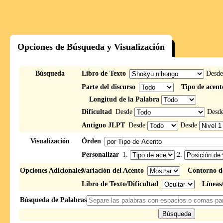
Opciones de Búsqueda y Visualización
Búsqueda
Libro de Texto
Desd
Parte del discurso
Tipo de acent
Longitud de la Palabra
Dificultad
Desde
Desd
Antiguo JLPT
Desde
Desde
Visualización
Órden
Personalizar
1.
2.
Opciones Adicionales
Variación del Acento
Contorno d
Libro de Texto/Dificultad
Líneas
Búsqueda de Palabras