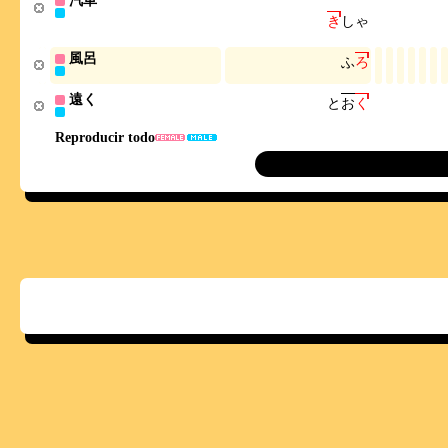
汽車
き
し
ゃ
風呂
ふ
ろ
遠く
と
お
く
Reproducir todo