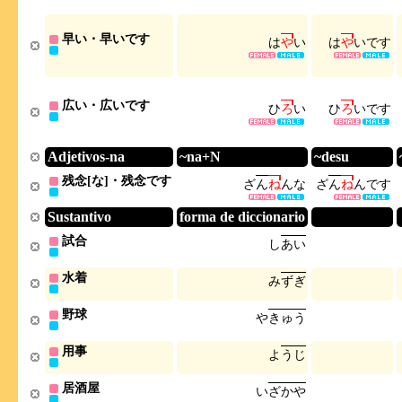
早い・早いです
は
や
い
は
や
い
で
す
広い・広いです
ひ
ろ
い
ひ
ろ
い
で
す
Adjetivos-na
~na+N
~desu
残念[な]・残念です
ざ
ん
ね
ん
な
ざ
ん
ね
ん
で
す
Sustantivo
forma de diccionario
試合
し
あ
い
水着
み
ず
ぎ
野球
や
き
ゅ
う
用事
よ
う
じ
居酒屋
い
ざ
か
や