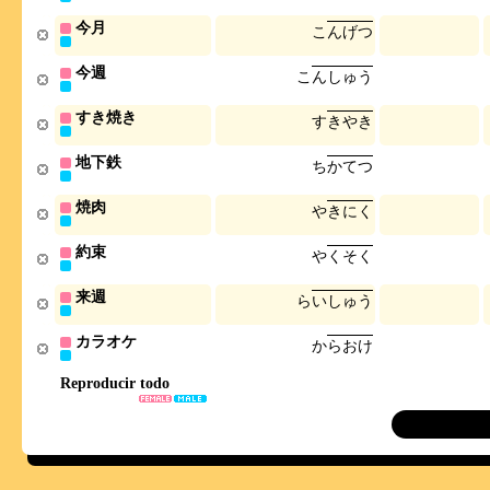
今月
こ
ん
げ
つ
今週
こ
ん
し
ゅ
う
すき焼き
す
き
や
き
地下鉄
ち
か
て
つ
焼肉
や
き
に
く
約束
や
く
そ
く
来週
ら
い
し
ゅ
う
カラオケ
か
ら
お
け
Reproducir todo