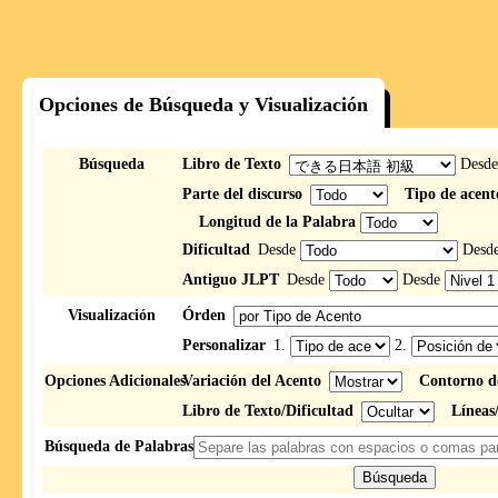
Opciones de Búsqueda y Visualización
Búsqueda
Libro de Texto
Desd
Parte del discurso
Tipo de acent
Longitud de la Palabra
Dificultad
Desde
Desd
Antiguo JLPT
Desde
Desde
Visualización
Órden
Personalizar
1.
2.
Opciones Adicionales
Variación del Acento
Contorno d
Libro de Texto/Dificultad
Líneas
Búsqueda de Palabras