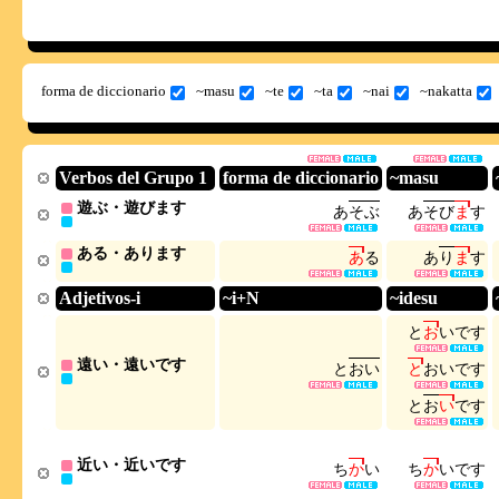
forma de diccionario
~masu
~te
~ta
~nai
~nakatta
Verbos del Grupo 1
forma de diccionario
~masu
遊ぶ・遊びます
あ
そ
ぶ
あ
そ
び
ま
す
ある・あります
あ
る
あ
り
ま
す
Adjetivos-i
~i+N
~idesu
と
お
い
で
す
遠い・遠いです
と
お
い
と
お
い
で
す
と
お
い
で
す
近い・近いです
ち
か
い
ち
か
い
で
す