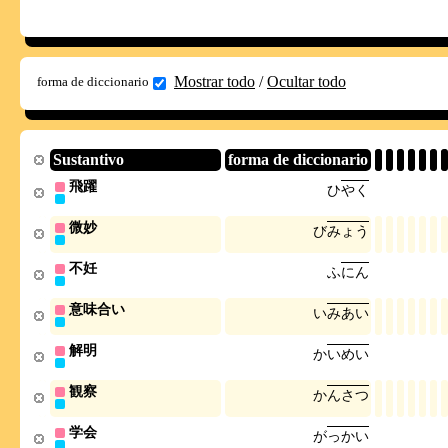
Mostrar todo
/
Ocultar todo
forma de diccionario
Sustantivo
forma de diccionario
飛躍
ひ
や
く
微妙
び
み
ょ
う
不妊
ふ
に
ん
意味合い
い
み
あ
い
解明
か
い
め
い
観察
か
ん
さ
つ
学会
が
っ
か
い