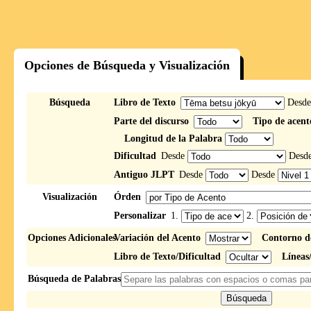
Opciones de Búsqueda y Visualización
Búsqueda
Libro de Texto
Desd
Parte del discurso
Tipo de acent
Longitud de la Palabra
Dificultad
Desde
Desd
Antiguo JLPT
Desde
Desde
Visualización
Órden
Personalizar
1.
2.
Opciones Adicionales
Variación del Acento
Contorno d
Libro de Texto/Dificultad
Líneas
Búsqueda de Palabras