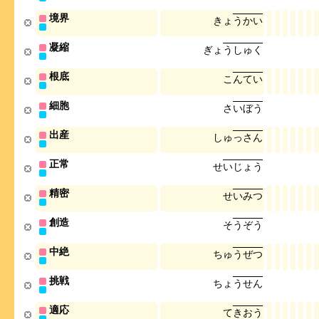
境界
き
ょ
う
か
い
凝縮
ぎ
ょ
う
し
ゅ
く
根底
こ
ん
て
い
細胞
さ
い
ぼ
う
出産
し
ゅ
っ
さ
ん
正常
せ
い
じ
ょ
う
精密
せ
い
み
つ
創造
そ
う
ぞ
う
中絶
ち
ゅ
う
ぜ
つ
挑戦
ち
ょ
う
せ
ん
適応
て
き
お
う