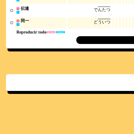
伝達
で
ん
た
つ
同一
ど
う
い
つ
Reproducir todo