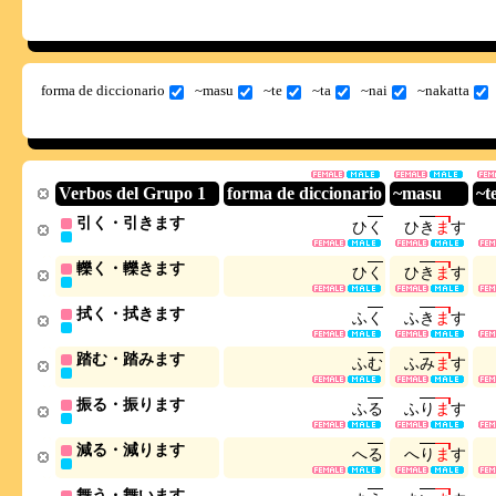
forma de diccionario
~masu
~te
~ta
~nai
~nakatta
Verbos del Grupo 1
forma de diccionario
~masu
~t
引く・引きます
ひ
く
ひ
き
ま
す
轢く・轢きます
ひ
く
ひ
き
ま
す
拭く・拭きます
ふ
く
ふ
き
ま
す
踏む・踏みます
ふ
む
ふ
み
ま
す
振る・振ります
ふ
る
ふ
り
ま
す
減る・減ります
へ
る
へ
り
ま
す
舞う・舞います