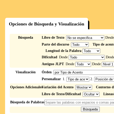
Opciones de Búsqueda y Visualización
Búsqueda
Libro de Texto
Desd
Parte del discurso
Tipo de acent
Longitud de la Palabra
Dificultad
Desde
Desd
Antiguo JLPT
Desde
Desde
Visualización
Órden
Personalizar
1.
2.
Opciones Adicionales
Variación del Acento
Contorno d
Libro de Texto/Dificultad
Líneas
Búsqueda de Palabras