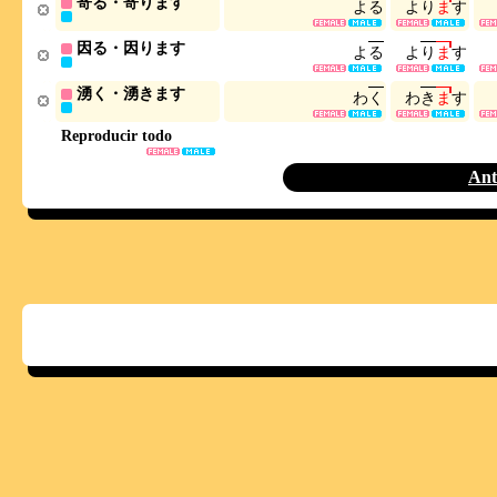
寄る・寄ります
よ
る
よ
り
ま
す
因る・因ります
よ
る
よ
り
ま
す
湧く・湧きます
わ
く
わ
き
ま
す
Reproducir todo
Ant