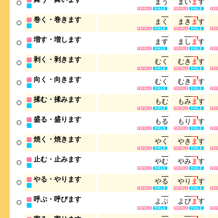
ま
う
ま
い
ま
す
巻く・巻きます
ま
く
ま
き
ま
す
増す・増します
ま
す
ま
し
ま
す
剥く・剥きます
む
く
む
き
ま
す
向く・向きます
む
く
む
き
ま
す
揉む・揉みます
も
む
も
み
ま
す
盛る・盛ります
も
る
も
り
ま
す
焼く・焼きます
や
く
や
き
ま
す
止む・止みます
や
む
や
み
ま
す
やる・やります
や
る
や
り
ま
す
呼ぶ・呼びます
よ
ぶ
よ
び
ま
す