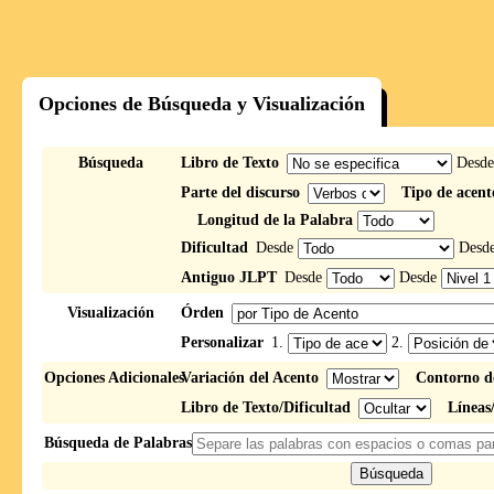
Opciones de Búsqueda y Visualización
Búsqueda
Libro de Texto
Desd
Parte del discurso
Tipo de acent
Longitud de la Palabra
Dificultad
Desde
Desd
Antiguo JLPT
Desde
Desde
Visualización
Órden
Personalizar
1.
2.
Opciones Adicionales
Variación del Acento
Contorno d
Libro de Texto/Dificultad
Líneas
Búsqueda de Palabras