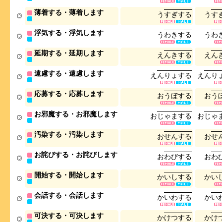
薄着する・薄着します
う
す
ぎ
す
る
う
す
浮気する・浮気します
う
わ
き
す
る
う
わ
延期する・延期します
え
ん
き
す
る
え
ん
遠慮する・遠慮します
え
ん
り
ょ
す
る
え
ん
り
応募する・応募します
お
う
ぼ
す
る
お
う
お邪魔する・お邪魔します
お
じ
ゃ
ま
す
る
お
じ
ゃ
汚染する・汚染します
お
せ
ん
す
る
お
せ
お詫びする・お詫びします
お
わ
び
す
る
お
わ
開始する・開始します
か
い
し
す
る
か
い
会話する・会話します
か
い
わ
す
る
か
い
可決する・可決します
か
け
つ
す
る
か
け