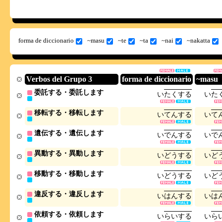
forma de diccionario
~masu
~te
~ta
~nai
~nakatta
Verbos del Grupo 3
forma de diccionario
~masu
委託する・委託します
い
た
く
す
る
い
た
移転する・移転します
い
て
ん
す
る
い
て
遺伝する・遺伝します
い
で
ん
す
る
い
で
異動する・異動します
い
ど
う
す
る
い
ど
移動する・移動します
い
ど
う
す
る
い
ど
違反する・違反します
い
は
ん
す
る
い
は
依頼する・依頼します
い
ら
い
す
る
い
ら