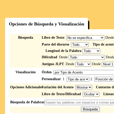
Opciones de Búsqueda y Visualización
Búsqueda
Libro de Texto
Desd
Parte del discurso
Tipo de acent
Longitud de la Palabra
Dificultad
Desde
Desd
Antiguo JLPT
Desde
Desde
Visualización
Órden
Personalizar
1.
2.
Opciones Adicionales
Variación del Acento
Contorno d
Libro de Texto/Dificultad
Líneas
Búsqueda de Palabras