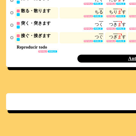
散る・散ります
ち
る
ち
り
ま
す
突く・突きます
つ
く
つ
き
ま
す
接ぐ・接ぎます
つ
ぐ
つ
ぎ
ま
す
Reproducir todo
Ant