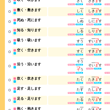
さ
く
さ
き
ま
す
敷く・敷きます
し
く
し
き
ま
す
死ぬ・死にます
し
ぬ
し
に
ま
す
知る・知ります
し
る
し
り
ま
す
吸う・吸います
す
う
す
い
ま
す
空く・空きます
す
く
す
き
ま
す
そ
う
沿う・沿います
そ
い
ま
す
そ
う
炊く・炊きます
た
く
た
き
ま
す
足す・足します
た
す
た
し
ま
す
足る・足ります
た
る
た
り
ま
す
抱く・抱きます
だ
く
だ
き
ま
す