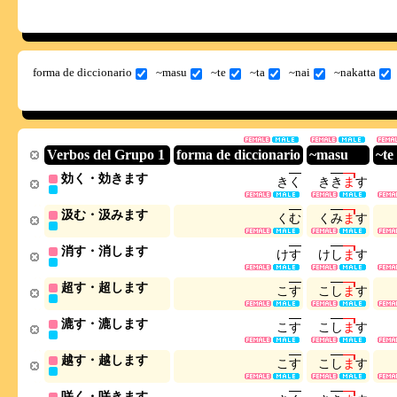
forma de diccionario
~masu
~te
~ta
~nai
~nakatta
Verbos del Grupo 1
forma de diccionario
~masu
~te
効く・効きます
き
く
き
き
ま
す
汲む・汲みます
く
む
く
み
ま
す
消す・消します
け
す
け
し
ま
す
超す・超します
こ
す
こ
し
ま
す
漉す・漉します
こ
す
こ
し
ま
す
越す・越します
こ
す
こ
し
ま
す
咲く・咲きます