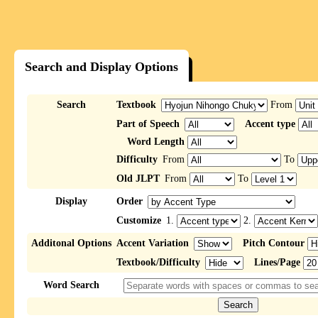
Search and Display Options
Search
Textbook
From
Part of Speech
Accent type
Word Length
Difficulty
From
To
Old JLPT
From
To
Display
Order
Customize
1.
2.
Additonal Options
Accent Variation
Pitch Contour
Textbook/Difficulty
Lines/Page
Word Search