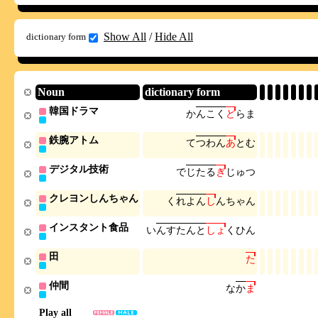
Show All
/
Hide All
dictionary form
Noun
dictionary form
韓国ドラマ
か
ん
こ
く
ど
ら
ま
鉄腕アトム
て
つ
わ
ん
あ
と
む
デジタル技術
で
じ
た
る
ぎ
じ
ゅ
つ
クレヨンしんちゃん
く
れ
よ
ん
し
ん
ち
ゃ
ん
インスタント食品
い
ん
す
た
ん
と
し
ょ
く
ひ
ん
田
た
仲間
な
か
ま
Play all