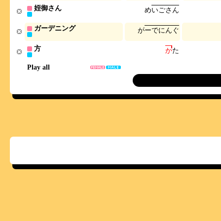
姪御さん
め
い
ご
さ
ん
ガーデニング
が
ー
で
に
ん
ぐ
方
か
た
Play all