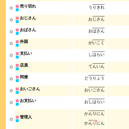
売り切れ
う
り
き
れ
おじさん
お
じ
さ
ん
おばさん
お
ば
さ
ん
外国
が
い
こ
く
支払い
し
は
ら
い
店員
て
ん
い
ん
同僚
ど
う
り
ょ
う
おいごさん
お
い
ご
さ
ん
お支払い
お
し
は
ら
い
か
ん
り
に
ん
管理人
か
ん
り
に
ん