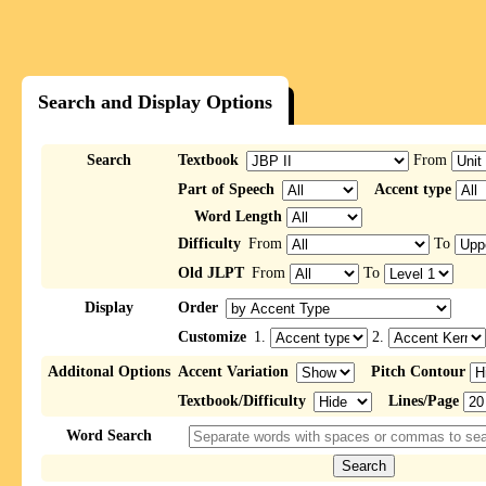
Search and Display Options
Search
Textbook
From
Part of Speech
Accent type
Word Length
Difficulty
From
To
Old JLPT
From
To
Display
Order
Customize
1.
2.
Additonal Options
Accent Variation
Pitch Contour
Textbook/Difficulty
Lines/Page
Word Search