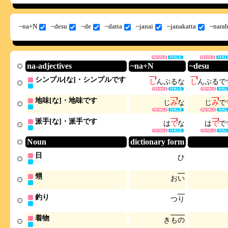
~na+N
~desu
~de
~datta
~janai
~janakatta
~nara
na-adjectives
~na+N
~desu
シンプル[な]・シンプルです
し
ん
ぷ
る
な
し
ん
ぷ
る
で
地味[な]・地味です
じ
み
な
じ
み
で
派手[な]・派手です
は
で
な
は
で
で
Noun
dictionary form
日
ひ
甥
お
い
釣り
つ
り
着物
き
も
の