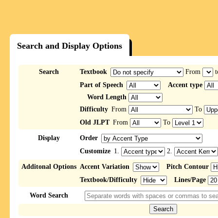
Search and Display Options
Search
Textbook
From
t
Part of Speech
Accent type
Word Length
Difficulty
From
To
Old JLPT
From
To
Display
Order
Customize
1.
2.
Additonal Options
Accent Variation
Pitch Contour
Textbook/Difficulty
Lines/Page
Word Search