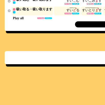
す
い
こ
む
す
い
こ
み
ま
す
吸い取る・吸い取ります
す
い
と
る
す
い
と
り
ま
す
Play all