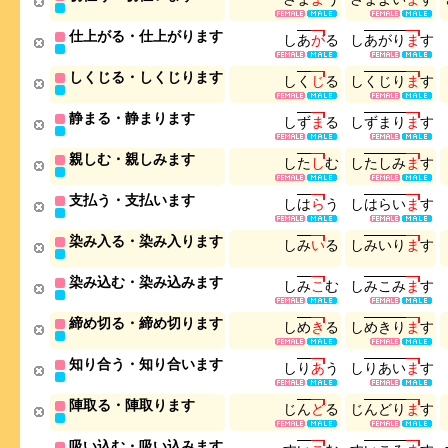
仕上がる・仕上がります
し
あ
が
る
し
あ
が
り
ま
す
しくじる・しくじります
し
く
じ
る
し
く
じ
り
ま
す
静まる・静まります
し
ず
ま
る
し
ず
ま
り
ま
す
親しむ・親しみます
し
た
し
む
し
た
し
み
ま
す
支払う・支払います
し
は
ら
う
し
は
ら
い
ま
す
染み入る・染み入ります
し
み
い
る
し
み
い
り
ま
す
染み込む・染み込みます
し
み
こ
む
し
み
こ
み
ま
す
締め切る・締め切ります
し
め
き
る
し
め
き
り
ま
す
知り合う・知り合います
し
り
あ
う
し
り
あ
い
ま
す
陣取る・陣取ります
じ
ん
ど
る
じ
ん
ど
り
ま
す
吸い込む・吸い込みます