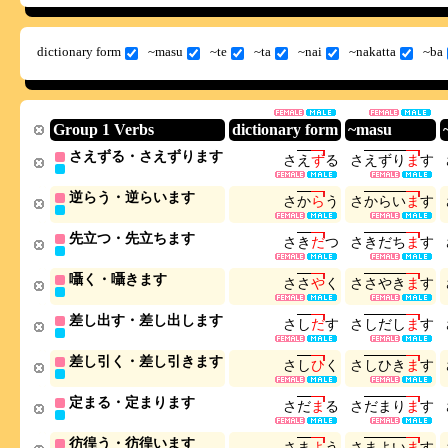
dictionary form
~masu
~te
~ta
~nai
~nakatta
~ba
Group 1 Verbs
dictionary form
~masu
さえずる・さえずります
さ
え
ず
る
さ
え
ず
り
ま
す
逆らう・逆らいます
さ
か
ら
う
さ
か
ら
い
ま
す
先立つ・先立ちます
さ
き
だ
つ
さ
き
だ
ち
ま
す
囁く・囁きます
さ
さ
や
く
さ
さ
や
き
ま
す
差し出す・差し出します
さ
し
だ
す
さ
し
だ
し
ま
す
差し引く・差し引きます
さ
し
ひ
く
さ
し
ひ
き
ま
す
定まる・定まります
さ
だ
ま
る
さ
だ
ま
り
ま
す
彷徨う・彷徨います
さ
ま
よ
う
さ
ま
よ
い
ま
す