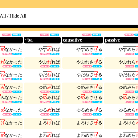
All
/
Hide All
~ba
causative
passive
す
め
な
か
っ
た
や
す
め
れ
ば
や
す
め
さ
せ
る
や
す
め
ら
ぶ
れ
な
か
っ
た
や
ぶ
れ
れ
ば
や
ぶ
れ
さ
せ
る
や
ぶ
れ
ら
だ
ね
な
か
っ
た
ゆ
だ
ね
れ
ば
ゆ
だ
ね
さ
せ
る
ゆ
だ
ね
ら
め
み
な
か
っ
た
ゆ
め
み
れ
ば
ゆ
め
み
さ
せ
る
ゆ
め
み
ら
め
み
な
か
っ
た
ゆ
め
み
れ
ば
ゆ
め
み
さ
せ
る
ゆ
め
み
ら
る
め
な
か
っ
た
ゆ
る
め
れ
ば
ゆ
る
め
さ
せ
る
ゆ
る
め
ら
ろ
け
な
か
っ
た
よ
ろ
け
れ
ば
よ
ろ
け
さ
せ
る
よ
ろ
け
ら
わ
め
な
か
っ
た
よ
わ
め
れ
ば
よ
わ
め
さ
せ
る
よ
わ
め
ら