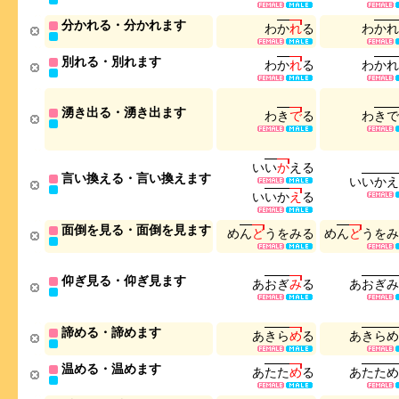
分かれる・分かれます
わ
か
れ
る
わ
か
れ
別れる・別れます
わ
か
れ
る
わ
か
れ
湧き出る・湧き出ます
わ
き
で
る
わ
き
で
い
い
か
え
る
言い換える・言い換えます
い
い
か
え
い
い
か
え
る
面倒を見る・面倒を見ます
め
ん
ど
う
を
み
る
め
ん
ど
う
を
み
仰ぎ見る・仰ぎ見ます
あ
お
ぎ
み
る
あ
お
ぎ
み
諦める・諦めます
あ
き
ら
め
る
あ
き
ら
め
温める・温めます
あ
た
た
め
る
あ
た
た
め