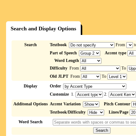
Search and Display Options
Search
Textbook
From
t
Part of Speech
Accent type
Word Length
Difficulty
From
To
Old JLPT
From
To
Display
Order
Customize
1.
2.
Additonal Options
Accent Variation
Pitch Contour
Textbook/Difficulty
Lines/Page
Word Search