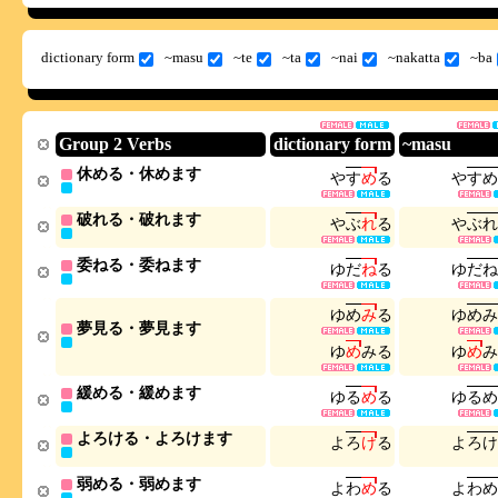
dictionary form
~masu
~te
~ta
~nai
~nakatta
~ba
Group 2 Verbs
dictionary form
~masu
休める・休めます
や
す
め
る
や
す
め
破れる・破れます
や
ぶ
れ
る
や
ぶ
れ
委ねる・委ねます
ゆ
だ
ね
る
ゆ
だ
ね
ゆ
め
み
る
ゆ
め
み
夢見る・夢見ます
ゆ
め
み
る
ゆ
め
み
緩める・緩めます
ゆ
る
め
る
ゆ
る
め
よろける・よろけます
よ
ろ
け
る
よ
ろ
け
弱める・弱めます
よ
わ
め
る
よ
わ
め