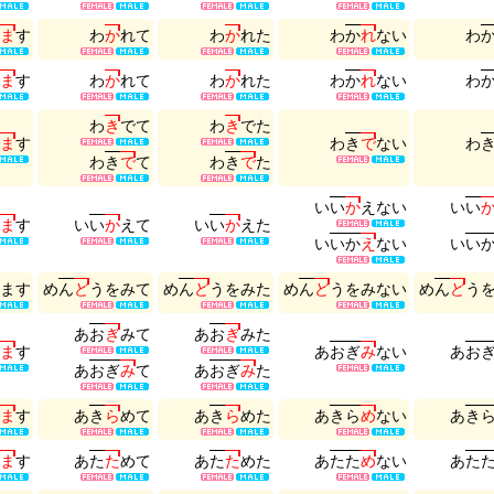
ま
す
わ
か
れ
て
わ
か
れ
た
わ
か
れ
な
い
わ
ま
す
わ
か
れ
て
わ
か
れ
た
わ
か
れ
な
い
わ
わ
き
で
て
わ
き
で
た
ま
す
わ
き
で
な
い
わ
わ
き
で
て
わ
き
で
た
い
い
か
え
な
い
い
い
ま
す
い
い
か
え
て
い
い
か
え
た
い
い
か
え
な
い
い
い
ま
す
め
ん
ど
う
を
み
て
め
ん
ど
う
を
み
た
め
ん
ど
う
を
み
な
い
め
ん
ど
う
あ
お
ぎ
み
て
あ
お
ぎ
み
た
ま
す
あ
お
ぎ
み
な
い
あ
お
あ
お
ぎ
み
て
あ
お
ぎ
み
た
ま
す
あ
き
ら
め
て
あ
き
ら
め
た
あ
き
ら
め
な
い
あ
き
ま
す
あ
た
た
め
て
あ
た
た
め
た
あ
た
た
め
な
い
あ
た