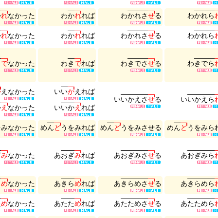
か
れ
な
か
っ
た
わ
か
れ
れ
ば
わ
か
れ
さ
せ
る
わ
か
れ
ら
か
れ
な
か
っ
た
わ
か
れ
れ
ば
わ
か
れ
さ
せ
る
わ
か
れ
ら
き
で
な
か
っ
た
わ
き
で
れ
ば
わ
き
で
さ
せ
る
わ
き
で
ら
か
え
な
か
っ
た
い
い
か
え
れ
ば
い
い
か
え
さ
せ
る
い
い
か
え
ら
か
え
な
か
っ
た
い
い
か
え
れ
ば
を
み
な
か
っ
た
め
ん
ど
う
を
み
れ
ば
め
ん
ど
う
を
み
さ
せ
る
め
ん
ど
う
を
み
ら
ぎ
み
な
か
っ
た
あ
お
ぎ
み
れ
ば
あ
お
ぎ
み
さ
せ
る
あ
お
ぎ
み
ら
ら
め
な
か
っ
た
あ
き
ら
め
れ
ば
あ
き
ら
め
さ
せ
る
あ
き
ら
め
ら
た
め
な
か
っ
た
あ
た
た
め
れ
ば
あ
た
た
め
さ
せ
る
あ
た
た
め
ら