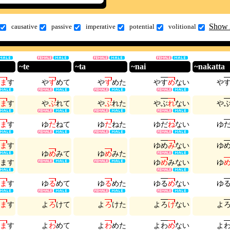
Show 
causative
passive
imperative
potential
volitional
~te
~ta
~nai
~nakatta
ま
す
や
す
め
て
や
す
め
た
や
す
め
な
い
や
ま
す
や
ぶ
れ
て
や
ぶ
れ
た
や
ぶ
れ
な
い
や
ま
す
ゆ
だ
ね
て
ゆ
だ
ね
た
ゆ
だ
ね
な
い
ゆ
ま
す
ゆ
め
み
な
い
ゆ
ゆ
め
み
て
ゆ
め
み
た
ま
す
ゆ
め
み
な
い
ゆ
ま
す
ゆ
る
め
て
ゆ
る
め
た
ゆ
る
め
な
い
ゆ
ま
す
よ
ろ
け
て
よ
ろ
け
た
よ
ろ
け
な
い
よ
ま
す
よ
わ
め
て
よ
わ
め
た
よ
わ
め
な
い
よ