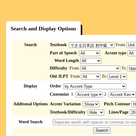
Search and Display Options
Search
Textbook
From
Part of Speech
Accent type
Word Length
Difficulty
From
To
Old JLPT
From
To
Display
Order
Customize
1.
2.
Additonal Options
Accent Variation
Pitch Contour
Textbook/Difficulty
Lines/Page
Word Search