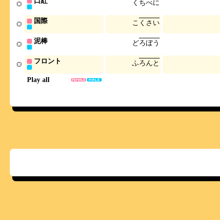
口紅
く
ち
べ
に
国際
こ
く
さ
い
泥棒
ど
ろ
ぼ
う
フロント
ふ
ろ
ん
と
Play all