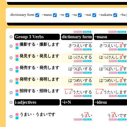
dictionary form
~masu
~te
~ta
~nai
~nakatta
~ba
Group 3 Verbs
dictionary form
~masu
撮影する・撮影します
さ
つ
え
い
す
る
さ
つ
え
い
し
ま
す
発見する・発見します
は
っ
け
ん
す
る
は
っ
け
ん
し
ま
す
発売する・発売します
は
つ
ば
い
す
る
は
つ
ば
い
し
ま
す
発明する・発明します
は
つ
め
い
す
る
は
つ
め
い
し
ま
す
招待する・招待します
し
ょ
う
た
い
す
る
し
ょ
う
た
い
し
ま
す
i-adjectives
~i+N
~idesu
うまい・うまいです
う
ま
い
う
ま
い
で
す