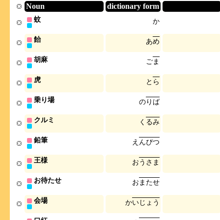
Noun
dictionary form
蚊
か
飴
あ
め
胡麻
ご
ま
虎
と
ら
乗り場
の
り
ば
クルミ
く
る
み
鉛筆
え
ん
ぴ
つ
王様
お
う
さ
ま
お待たせ
お
ま
た
せ
会場
か
い
じ
ょ
う