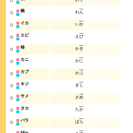
椀
わ
ん
イカ
い
か
エビ
え
び
柿
か
き
カニ
か
に
カブ
か
ぶ
キジ
き
じ
サメ
さ
め
タカ
た
か
バラ
ば
ら
Miss