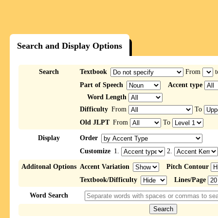
Search and Display Options
Search
Textbook
From
t
Part of Speech
Accent type
Word Length
Difficulty
From
To
Old JLPT
From
To
Display
Order
Customize
1.
2.
Additonal Options
Accent Variation
Pitch Contour
Textbook/Difficulty
Lines/Page
Word Search