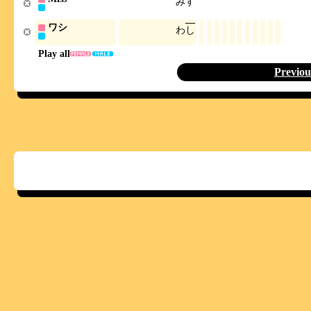
み
す
ワシ
わ
し
Play all
Previou