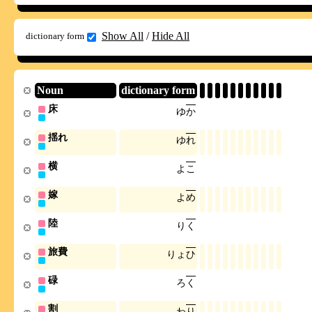
Show All
/
Hide All
dictionary form
Noun
dictionary form
床
ゆ
か
揺れ
ゆ
れ
横
よ
こ
嫁
よ
め
陸
り
く
旅費
り
ょ
ひ
碌
ろ
く
割
わ
り