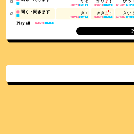
か
る
か
り
ま
す
か
っ
聞く・聞きます
き
く
き
き
ま
す
き
い
Play all
P