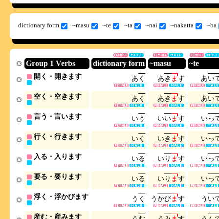
dictionary form
~masu
~te
~ta
~nai
~nakatta
~ba
Group 1 Verbs
dictionary form
~masu
~te
開く・開きます
あ
く
あ
き
ま
す
あ
い
空く・空きます
あ
く
あ
き
ま
す
あ
い
言う・言います
い
う
い
い
ま
す
い
っ
行く・行きます
い
く
い
き
ま
す
い
っ
入る・入ります
い
る
い
り
ま
す
い
っ
要る・要ります
い
る
い
り
ま
す
い
っ
浮く・浮かびます
う
く
う
か
び
ま
す
う
い
産む・産みます
う
む
う
み
ま
す
う
ん