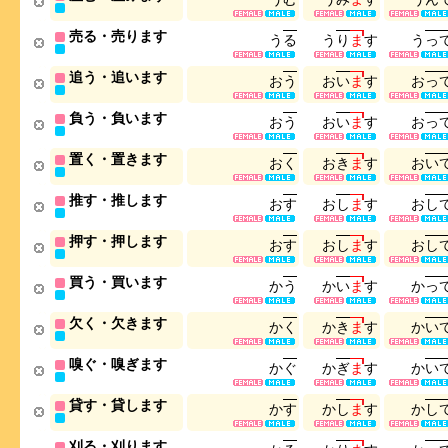
売る・売ります
う
る
う
り
ま
す
う
っ
追う・追います
お
う
お
い
ま
す
お
っ
負う・負います
お
う
お
い
ま
す
お
っ
置く・置きます
お
く
お
き
ま
す
お
い
推す・推します
お
す
お
し
ま
す
お
し
押す・押します
お
す
お
し
ま
す
お
し
買う・買います
か
う
か
い
ま
す
か
っ
欠く・欠きます
か
く
か
き
ま
す
か
い
嗅ぐ・嗅ぎます
か
ぐ
か
ぎ
ま
す
か
い
貸す・貸します
か
す
か
し
ま
す
か
し
刈る・刈ります