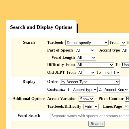
Search and Display Options
Search
Textbook
From
t
Part of Speech
Accent type
Word Length
Difficulty
From
To
Old JLPT
From
To
Display
Order
Customize
1.
2.
Additonal Options
Accent Variation
Pitch Contour
Textbook/Difficulty
Lines/Page
Word Search