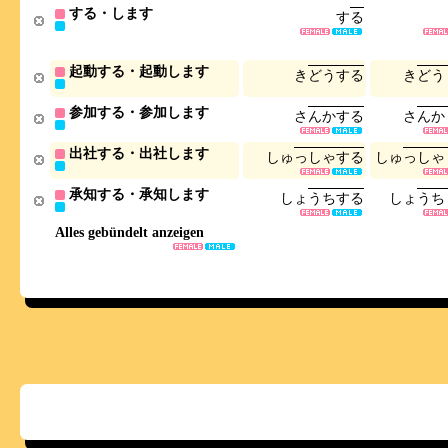
する・します
す
る
起動する・起動します
き
ど
う
す
る
き
ど
う
参加する・参加します
さ
ん
か
す
る
さ
ん
か
出社する・出社します
し
ゅ
っ
し
ゃ
す
る
し
ゅ
っ
し
ゃ
承知する・承知します
し
ょ
う
ち
す
る
し
ょ
う
ち
Alles gebündelt anzeigen