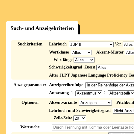
Such- und Anzeigekriterien
Suchkriterien
Lehrbuch
Von
Wortklasse
Akzent-Muster
Wortlänge
Schwerigkeitsgrad
Zuerst
Alter JLPT Japanese Language Proficiency Tes
Anzeigeparameter
Anzeigereihenfolge
Anpassung
1.
2.
Optionen
Akzentvariante
Pitchkon
Lehrbuch und Schwierigkeitsgrad
Zeile/Seite
Wortsuche