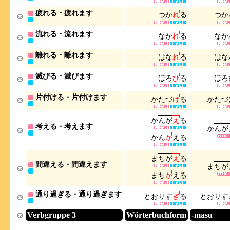
疲れる・疲れます
つ
か
れ
る
つ
か
流れる・流れます
な
が
れ
る
な
が
離れる・離れます
は
な
れ
る
は
な
滅びる・滅びます
ほ
ろ
び
る
ほ
ろ
片付ける・片付けます
か
た
づ
け
る
か
た
づ
か
ん
が
え
る
考える・考えます
か
ん
が
か
ん
が
え
る
ま
ち
が
え
る
間違える・間違えます
ま
ち
が
ま
ち
が
え
る
通り過ぎる・通り過ぎます
と
お
り
す
ぎ
る
と
お
り
す
Verbgruppe 3
Wörterbuchform
-masu