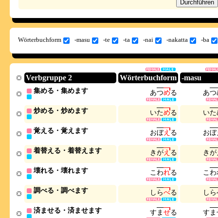
Wörterbuchform
-masu
-te
-ta
-nai
-nakatta
-ba
Verbgruppe 2
Wörterbuchform
-masu
集める・集めます
あ
つ
め
る
あ
つ
炒める・炒めます
い
た
め
る
い
た
覚える・覚えます
お
ぼ
え
る
お
ぼ
着替える・着替えます
き
が
え
る
き
が
壊れる・壊れます
こ
わ
れ
る
こ
わ
調べる・調べます
し
ら
べ
る
し
ら
済ませる・済ませます
す
ま
せ
る
す
ま