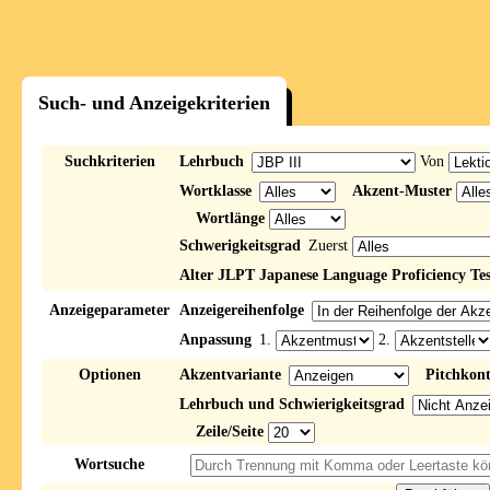
Such- und Anzeigekriterien
Suchkriterien
Lehrbuch
Von
Wortklasse
Akzent-Muster
Wortlänge
Schwerigkeitsgrad
Zuerst
Alter JLPT Japanese Language Proficiency Tes
Anzeigeparameter
Anzeigereihenfolge
Anpassung
1.
2.
Optionen
Akzentvariante
Pitchkon
Lehrbuch und Schwierigkeitsgrad
Zeile/Seite
Wortsuche