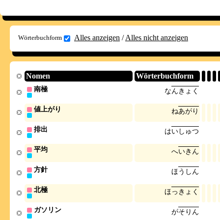
Alles anzeigen
/
Alles nicht anzeigen
Wörterbuchform
Nomen
Wörterbuchform
南極
な
ん
き
ょ
く
値上がり
ね
あ
が
り
排出
は
い
し
ゅ
つ
平均
へ
い
き
ん
方針
ほ
う
し
ん
北極
ほ
っ
き
ょ
く
ガソリン
が
そ
り
ん