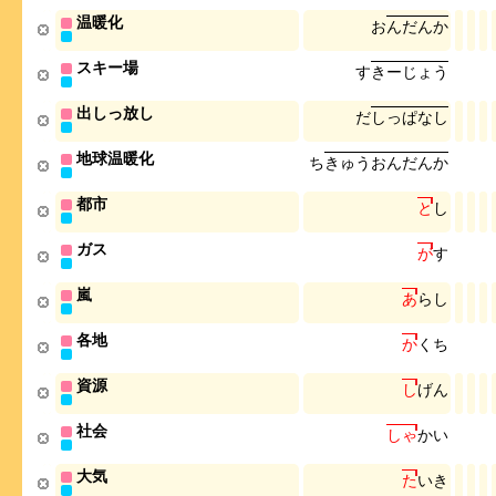
温暖化
お
ん
だ
ん
か
スキー場
す
き
ー
じ
ょ
う
出しっ放し
だ
し
っ
ぱ
な
し
地球温暖化
ち
き
ゅ
う
お
ん
だ
ん
か
都市
と
し
ガス
が
す
嵐
あ
ら
し
各地
か
く
ち
資源
し
げ
ん
社会
し
ゃ
か
い
大気
た
い
き