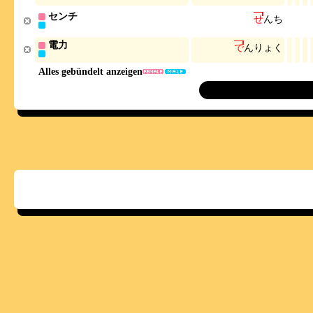
センチ
せ
ん
ち
電力
で
ん
り
ょ
く
Alles gebündelt anzeigen