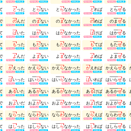
て
と
っ
た
と
ら
な
い
と
ら
な
か
っ
た
と
れ
ば
と
ら
せ
る
で
の
ん
だ
の
ま
な
い
の
ま
な
か
っ
た
の
め
ば
の
ま
せ
る
て
は
い
た
は
か
な
い
は
か
な
か
っ
た
は
け
ば
は
か
せ
る
て
も
っ
た
も
た
な
い
も
た
な
か
っ
た
も
て
ば
も
た
せ
る
で
よ
ん
だ
よ
ま
な
い
よ
ま
な
か
っ
た
よ
め
ば
よ
ま
せ
る
て
か
え
っ
た
か
え
ら
な
い
か
え
ら
な
か
っ
た
か
え
れ
ば
か
え
ら
せ
る
て
は
い
っ
た
は
い
ら
な
い
は
い
ら
な
か
っ
た
は
い
れ
ば
は
い
ら
せ
る
て
あ
る
い
た
あ
る
か
な
い
あ
る
か
な
か
っ
た
あ
る
け
ば
あ
る
か
せ
る
で
お
よ
い
だ
お
よ
が
な
い
お
よ
が
な
か
っ
た
お
よ
げ
ば
お
よ
が
せ
る
て
な
ら
っ
た
な
ら
わ
な
い
な
ら
わ
な
か
っ
た
な
ら
え
ば
な
ら
わ
せ
る
て
は
し
っ
た
は
し
ら
な
い
は
し
ら
な
か
っ
た
は
し
れ
ば
は
し
ら
せ
る