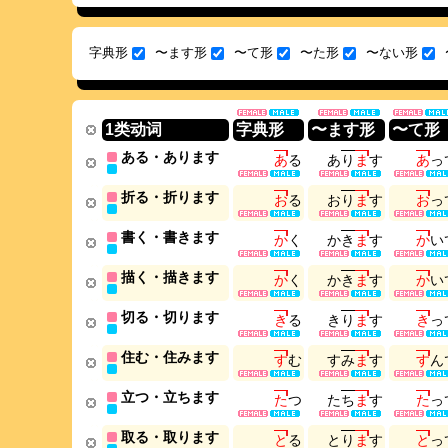
字典形
〜ます形
〜て形
〜た形
〜ない形
1类动词
字典形
〜ます形
〜て形
ある・あります
あ
る
あ
り
ま
す
あ
っ
折る・折ります
お
る
お
り
ま
す
お
っ
書く・書きます
か
く
か
き
ま
す
か
い
描く・描きます
か
く
か
き
ま
す
か
い
切る・切ります
き
る
き
り
ま
す
き
っ
住む・住みます
す
む
す
み
ま
す
す
ん
立つ・立ちます
た
つ
た
ち
ま
す
た
っ
取る・取ります
と
る
と
り
ま
す
と
っ