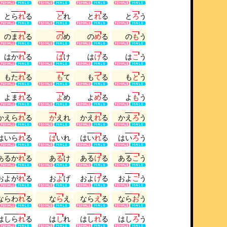
と
ら
れ
る
と
れ
と
れ
る
と
ろ
う
の
ま
れ
る
の
め
の
め
る
の
も
う
は
か
れ
る
は
け
は
け
る
は
こ
う
も
た
れ
る
も
て
も
て
る
も
と
う
よ
ま
れ
る
よ
め
よ
め
る
よ
も
う
か
え
ら
れ
る
か
え
れ
か
え
れ
る
か
え
ろ
う
は
い
ら
れ
る
は
い
れ
は
い
れ
る
は
い
ろ
う
あ
る
か
れ
る
あ
る
け
あ
る
け
る
あ
る
こ
う
お
よ
が
れ
る
お
よ
げ
お
よ
げ
る
お
よ
ご
う
な
ら
わ
れ
る
な
ら
え
な
ら
え
る
な
ら
お
う
は
し
ら
れ
る
は
し
れ
は
し
れ
る
は
し
ろ
う