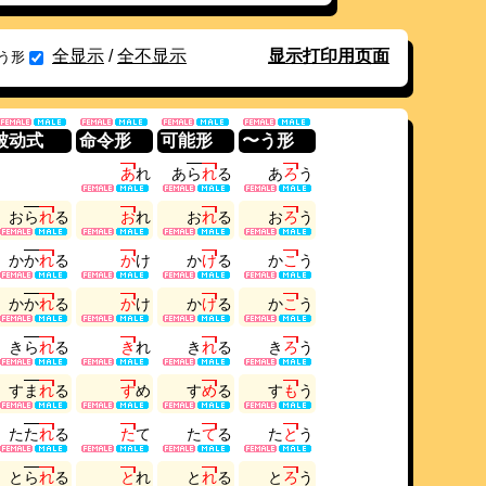
全显示
/
全不显示
显示打印用页面
う形
被动式
命令形
可能形
〜う形
あ
れ
あ
ら
れ
る
あ
ろ
う
お
ら
れ
る
お
れ
お
れ
る
お
ろ
う
か
か
れ
る
か
け
か
け
る
か
こ
う
か
か
れ
る
か
け
か
け
る
か
こ
う
き
ら
れ
る
き
れ
き
れ
る
き
ろ
う
す
ま
れ
る
す
め
す
め
る
す
も
う
た
た
れ
る
た
て
た
て
る
た
と
う
と
ら
れ
る
と
れ
と
れ
る
と
ろ
う