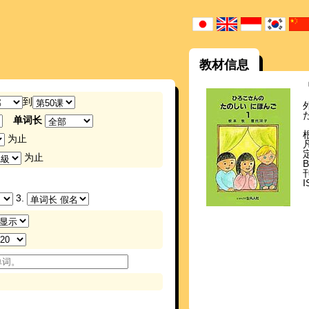
教材信息
到
单词长
为止
为止
刊
I
3.