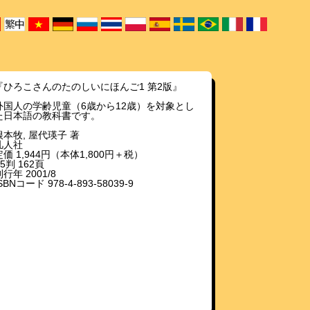
『ひろこさんのたのしいにほんご1 第2版』
外国人の学齢児童（6歳から12歳）を対象とし
た日本語の教科書です。
根本牧, 屋代瑛子 著
凡人社
定価 1,944円（本体1,800円＋税）
B5判 162頁
行年 2001/8
SBNコード 978-4-893-58039-9