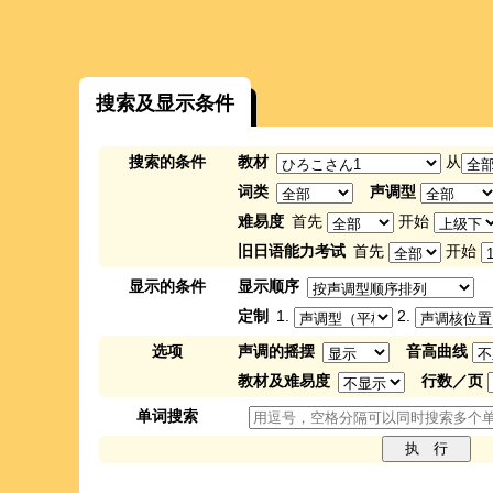
搜索及显示条件
搜索的条件
教材
从
词类
声调型
难易度
首先
开始
旧日语能力考试
首先
开始
显示的条件
显示顺序
定制
1.
2.
选项
声调的摇摆
音高曲线
教材及难易度
行数／页
单词搜索