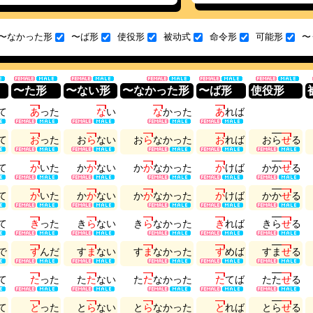
〜なかった形
〜ば形
使役形
被动式
命令形
可能形
〜
〜た形
〜ない形
〜なかった形
〜ば形
使役形
て
あ
っ
た
な
い
な
か
っ
た
あ
れ
ば
て
お
っ
た
お
ら
な
い
お
ら
な
か
っ
た
お
れ
ば
お
ら
せ
る
て
か
い
た
か
か
な
い
か
か
な
か
っ
た
か
け
ば
か
か
せ
る
て
か
い
た
か
か
な
い
か
か
な
か
っ
た
か
け
ば
か
か
せ
る
て
き
っ
た
き
ら
な
い
き
ら
な
か
っ
た
き
れ
ば
き
ら
せ
る
で
す
ん
だ
す
ま
な
い
す
ま
な
か
っ
た
す
め
ば
す
ま
せ
る
て
た
っ
た
た
た
な
い
た
た
な
か
っ
た
た
て
ば
た
た
せ
る
て
と
っ
た
と
ら
な
い
と
ら
な
か
っ
た
と
れ
ば
と
ら
せ
る