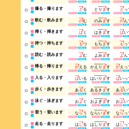
撮る・撮ります
と
る
と
り
ま
す
と
っ
飲む・飲みます
の
む
の
み
ま
す
の
ん
掃く・掃きます
は
く
は
き
ま
す
は
い
持つ・持ちます
も
つ
も
ち
ま
す
も
っ
読む・読みます
よ
む
よ
み
ま
す
よ
ん
帰る・帰ります
か
え
る
か
え
り
ま
す
か
え
っ
入る・入ります
は
い
る
は
い
り
ま
す
は
い
っ
歩く・歩きます
あ
る
く
あ
る
き
ま
す
あ
る
い
泳ぐ・泳ぎます
お
よ
ぐ
お
よ
ぎ
ま
す
お
よ
い
習う・習います
な
ら
う
な
ら
い
ま
す
な
ら
っ
走る・走ります
は
し
る
は
し
り
ま
す
は
し
っ