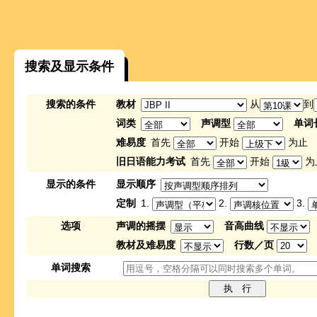
搜索及显示条件
搜索的条件
教材
从
到
词类
声调型
单词
难易度
首先
开始
为止
旧日语能力考试
首先
开始
为
显示的条件
显示顺序
定制
1.
2.
3.
选项
声调的摇摆
音高曲线
教材及难易度
行数／页
单词搜索