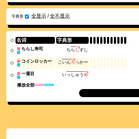
全显示
/
全不显示
字典形
名词
字典形
ちらし寿司
ち
ら
し
ず
し
コインロッカー
こ
い
ん
ろ
っ
か
ー
一週目
い
っ
し
ゅ
う
め
播放全部