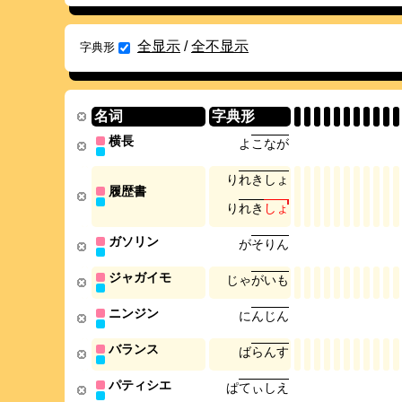
全显示
/
全不显示
字典形
名词
字典形
横長
よ
こ
な
が
り
れ
き
し
ょ
履歴書
り
れ
き
し
ょ
ガソリン
が
そ
り
ん
ジャガイモ
じ
ゃ
が
い
も
ニンジン
に
ん
じ
ん
バランス
ば
ら
ん
す
パティシエ
ぱ
て
ぃ
し
え