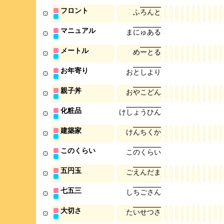
フロント
ふ
ろ
ん
と
マニュアル
ま
に
ゅ
あ
る
メートル
め
ー
と
る
お年寄り
お
と
し
よ
り
親子丼
お
や
こ
ど
ん
化粧品
け
し
ょ
う
ひ
ん
建築家
け
ん
ち
く
か
このくらい
こ
の
く
ら
い
五円玉
ご
え
ん
だ
ま
七五三
し
ち
ご
さ
ん
大切さ
た
い
せ
つ
さ