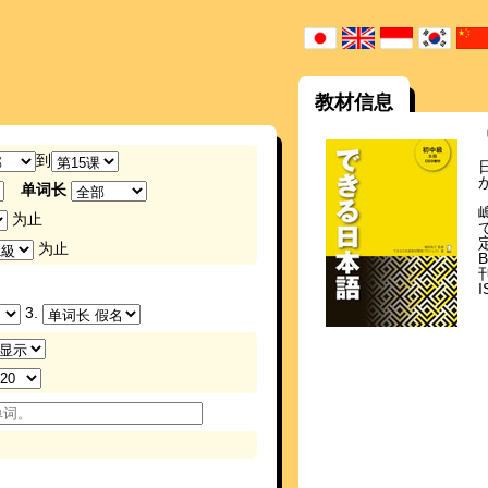
教材信息
到
单词长
为止
为止
刊
I
3.