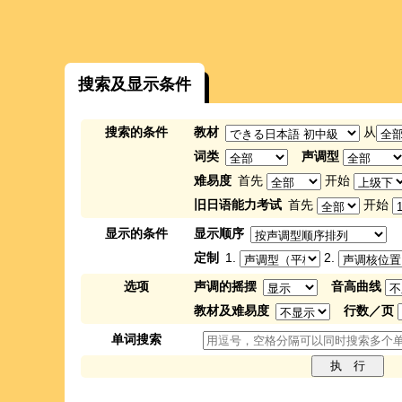
搜索及显示条件
搜索的条件
教材
从
词类
声调型
难易度
首先
开始
旧日语能力考试
首先
开始
显示的条件
显示顺序
定制
1.
2.
选项
声调的摇摆
音高曲线
教材及难易度
行数／页
单词搜索