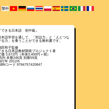
『できる日本語 初中級』
日本語学習を通して、「対話力」と「人とつな
がる力」を養うことができる教科書です。
嶋田和子監修
できる日本語教材開発プロジェクト著
定価 3,672円（本体3,400円＋税）
B5判 本冊246頁 別冊59頁
行年 2012/5
SBNコード 9784757420847