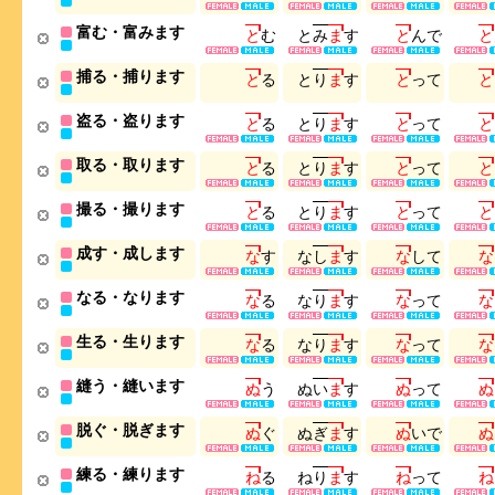
富む・富みます
と
む
と
み
ま
す
と
ん
で
と
捕る・捕ります
と
る
と
り
ま
す
と
っ
て
と
盗る・盗ります
と
る
と
り
ま
す
と
っ
て
と
取る・取ります
と
る
と
り
ま
す
と
っ
て
と
撮る・撮ります
と
る
と
り
ま
す
と
っ
て
と
成す・成します
な
す
な
し
ま
す
な
し
て
な
なる・なります
な
る
な
り
ま
す
な
っ
て
な
生る・生ります
な
る
な
り
ま
す
な
っ
て
な
縫う・縫います
ぬ
う
ぬ
い
ま
す
ぬ
っ
て
ぬ
脱ぐ・脱ぎます
ぬ
ぐ
ぬ
ぎ
ま
す
ぬ
い
で
ぬ
練る・練ります
ね
る
ね
り
ま
す
ね
っ
て
ね