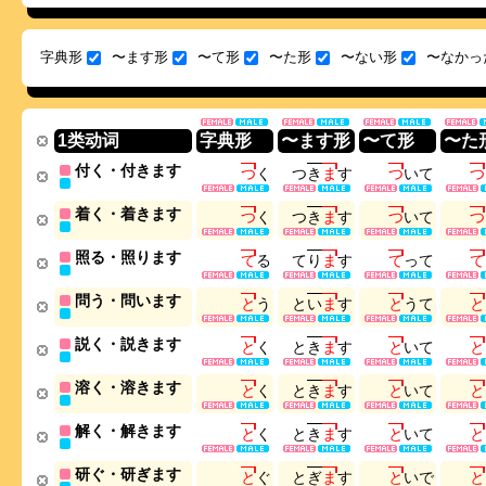
字典形
〜ます形
〜て形
〜た形
〜ない形
〜なかっ
1类动词
字典形
〜ます形
〜て形
〜た
付く・付きます
つ
く
つ
き
ま
す
つ
い
て
つ
着く・着きます
つ
く
つ
き
ま
す
つ
い
て
つ
照る・照ります
て
る
て
り
ま
す
て
っ
て
て
問う・問います
と
う
と
い
ま
す
と
う
て
と
説く・説きます
と
く
と
き
ま
す
と
い
て
と
溶く・溶きます
と
く
と
き
ま
す
と
い
て
と
解く・解きます
と
く
と
き
ま
す
と
い
て
と
研ぐ・研ぎます
と
ぐ
と
ぎ
ま
す
と
い
で
と