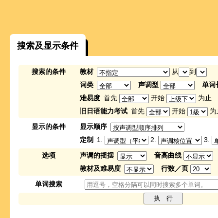
搜索及显示条件
搜索的条件
教材
从
到
词类
声调型
单词
难易度
首先
开始
为止
旧日语能力考试
首先
开始
为
显示的条件
显示顺序
定制
1.
2.
3.
选项
声调的摇摆
音高曲线
教材及难易度
行数／页
单词搜索