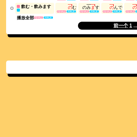
飲む・飲みます
の
む
の
み
ま
す
の
ん
で
の
播放全部
前一个
1
..