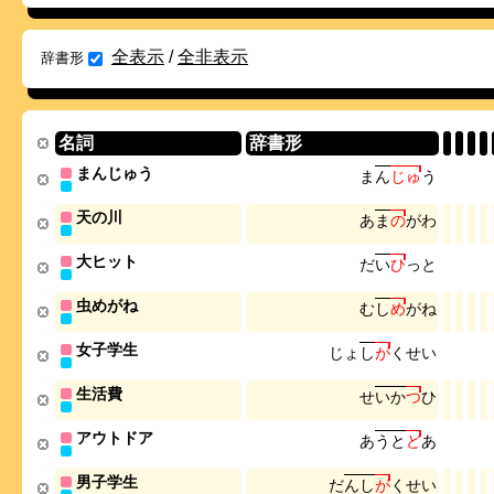
全表示
/
全非表示
辞書形
名詞
辞書形
まんじゅう
ま
ん
じ
ゅ
う
天の川
あ
ま
の
が
わ
大ヒット
だ
い
ひ
っ
と
虫めがね
む
し
め
が
ね
女子学生
じ
ょ
し
が
く
せ
い
生活費
せ
い
か
つ
ひ
アウトドア
あ
う
と
ど
あ
男子学生
だ
ん
し
が
く
せ
い