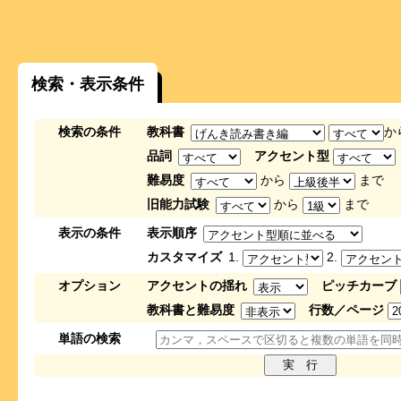
検索・表示条件
検索の条件
教科書
か
品詞
アクセント型
難易度
から
まで
旧能力試験
から
まで
表示の条件
表示順序
カスタマイズ
1.
2.
オプション
アクセントの揺れ
ピッチカーブ
教科書と難易度
行数／ページ
単語の検索