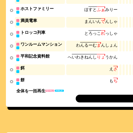
ホストファミリー
ほ
す
と
ふ
ぁ
み
り
ー
満員電車
ま
ん
い
ん
で
ん
し
ゃ
トロッコ列車
と
ろ
っ
こ
れ
っ
し
ゃ
ワンルームマンション
わ
ん
る
ー
む
ま
ん
し
ょ
ん
平和記念資料館
へ
い
わ
き
ね
ん
し
り
ょ
う
か
ん
餌
え
さ
餅
も
ち
全体を一括再生