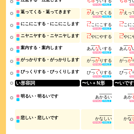
ち
ゅ
う
い
す
る
ち
ゅ
う
返ってくる・返ってきます
か
え
っ
て
く
る
か
え
っ
にこにこする・にこにこします
に
こ
に
こ
す
る
に
こ
に
ニヤニヤする・ニヤニヤします
に
や
に
や
す
る
に
や
に
案内する・案内します
あ
ん
な
い
す
る
あ
ん
な
がっかりする・がっかりします
が
っ
か
り
す
る
が
っ
か
びっくりする・びっくりします
び
っ
く
り
す
る
び
っ
く
い形容詞
〜い + N形
〜いです
明るい・明るいです
あ
か
る
い
あ
か
悲しい・悲しいです
か
な
し
い
か
な