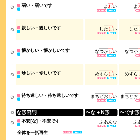
弱い・弱いです
よ
わ
い
よ
親しい・親しいです
し
た
し
い
し
た
懐かしい・懐かしいです
な
つ
か
し
い
な
つ
か
珍しい・珍しいです
め
ず
ら
し
い
め
ず
ら
待ち遠しい・待ち遠しいです
ま
ち
ど
お
し
い
ま
ち
ど
お
な形容詞
〜な + N形
〜です形
不安[な]・不安です
ふ
あ
ん
な
ふ
全体を一括再生