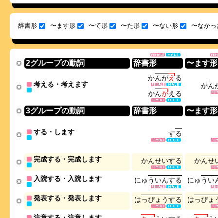
辞書形
〜ます形
〜て形
〜た形
〜ない形
〜なかっ
2グループの動詞
辞書形
〜ます形
か
ん
が
え
る
考える・考えます
か
ん
か
ん
が
え
る
3グループの動詞
辞書形
〜ます形
する・します
す
る
完成する・完成します
か
ん
せ
い
す
る
か
ん
せ
入院する・入院します
に
ゅ
う
い
ん
す
る
に
ゅ
う
い
発表する・発表します
は
っ
ぴ
ょ
う
す
る
は
っ
ぴ
ょ
注意する・注意します