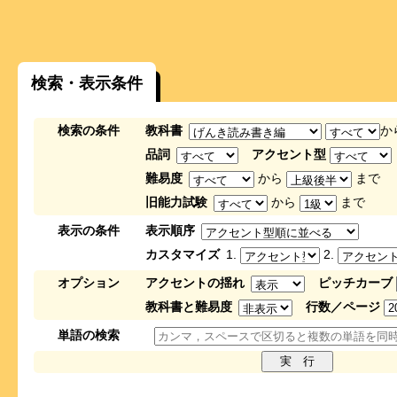
検索・表示条件
検索の条件
教科書
か
品詞
アクセント型
難易度
から
まで
旧能力試験
から
まで
表示の条件
表示順序
カスタマイズ
1.
2.
オプション
アクセントの揺れ
ピッチカーブ
教科書と難易度
行数／ページ
単語の検索