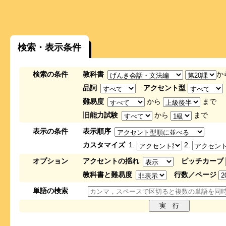
検索・表示条件
検索の条件
教科書
か
品詞
アクセント型
難易度
から
まで
旧能力試験
から
まで
表示の条件
表示順序
カスタマイズ
1.
2.
オプション
アクセントの揺れ
ピッチカーブ
教科書と難易度
行数／ページ
単語の検索