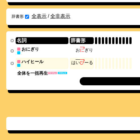
全表示
/
全非表示
辞書形
名詞
辞書形
おにぎり
お
に
ぎ
り
ハイヒール
は
い
ひ
ー
る
全体を一括再生