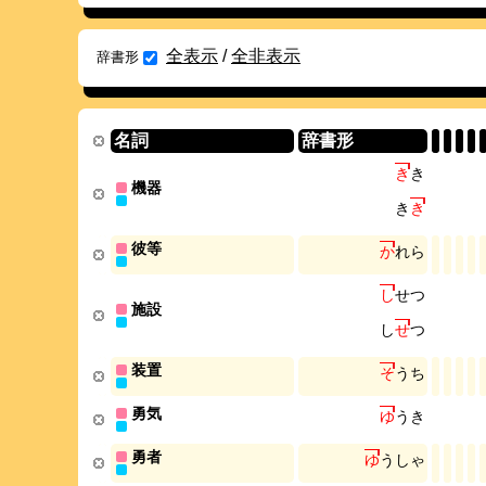
全表示
/
全非表示
辞書形
名詞
辞書形
き
き
機器
き
き
彼等
か
れ
ら
し
せ
つ
施設
し
せ
つ
装置
そ
う
ち
勇気
ゆ
う
き
勇者
ゆ
う
し
ゃ