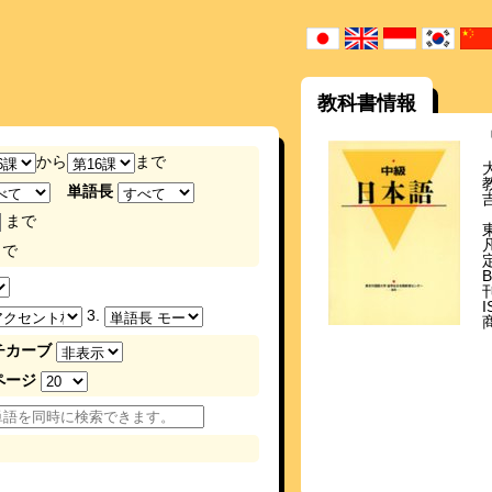
教科書情報
から
まで
単語長
まで
で
刊
I
3.
チカーブ
ページ