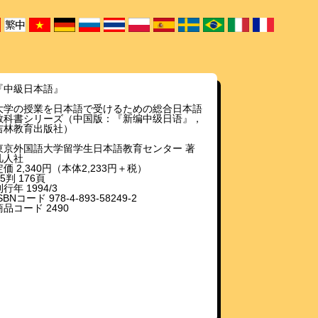
『中級日本語』
大学の授業を日本語で受けるための総合日本語
教科書シリーズ（中国版：『新编中级日语』，
吉林教育出版社）
東京外国語大学留学生日本語教育センター 著
凡人社
定価 2,340円（本体2,233円＋税）
B5判 176頁
行年 1994/3
SBNコード 978-4-893-58249-2
商品コード 2490