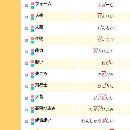
フォーム
ふ
ぉ
ー
む
人生
じ
ん
せ
い
人類
じ
ん
る
い
生物
せ
い
ぶ
つ
能力
の
う
り
ょ
く
願い
ね
が
い
先ごろ
さ
き
ご
ろ
飛行士
ひ
こ
う
し
大昔
お
お
む
か
し
高飛び込み
た
か
と
び
こ
み
練習嫌い
れ
ん
し
ゅ
う
ぎ
ら
い