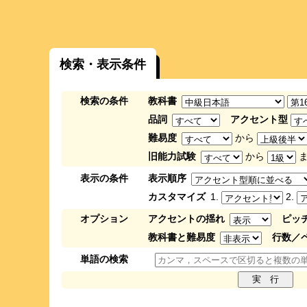
検索・表示条件
検索の条件
教科書
品詞
アクセント型
難易度
から
旧能力試験
から
ま
表示の条件
表示順序
カスタマイズ
1.
2.
オプション
アクセントの揺れ
ピッ
教科書と難易度
行数／
単語の検索