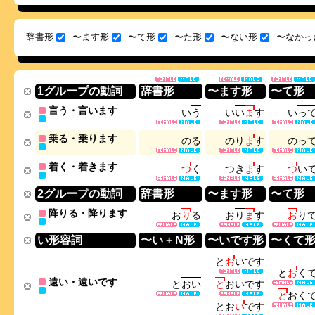
辞書形
〜ます形
〜て形
〜た形
〜ない形
〜なかっ
1グループの動詞
辞書形
〜ます形
〜て形
言う・言います
い
う
い
い
ま
す
い
っ
乗る・乗ります
の
る
の
り
ま
す
の
っ
着く・着きます
つ
く
つ
き
ま
す
つ
い
2グループの動詞
辞書形
〜ます形
〜て形
降りる・降ります
お
り
る
お
り
ま
す
お
り
い形容詞
〜い + N形
〜いです形
〜くて
と
お
い
で
す
と
お
く
遠い・遠いです
と
お
い
と
お
い
で
す
と
お
く
と
お
い
で
す