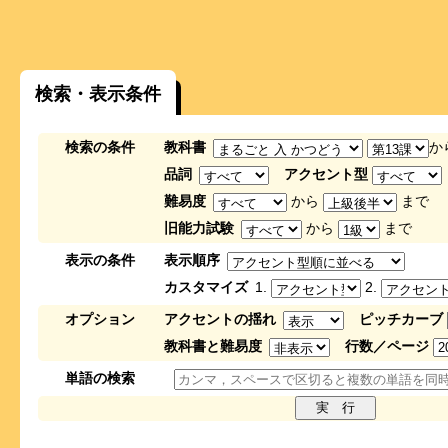
検索・表示条件
検索の条件
教科書
か
品詞
アクセント型
難易度
から
まで
旧能力試験
から
まで
表示の条件
表示順序
カスタマイズ
1.
2.
オプション
アクセントの揺れ
ピッチカーブ
教科書と難易度
行数／ページ
単語の検索