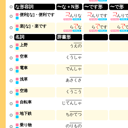
な形容詞
〜な + N形
〜です形
〜で形
便利[な]・便利です
べ
ん
り
な
べ
ん
り
で
す
べ
ん
り
楽[な]・楽です
ら
く
な
ら
く
で
す
ら
く
名詞
辞書形
上野
う
え
の
空車
く
う
し
ゃ
電車
で
ん
し
ゃ
浅草
あ
さ
く
さ
空港
く
う
こ
う
自転車
じ
て
ん
し
ゃ
地下鉄
ち
か
て
つ
乗り物
の
り
も
の