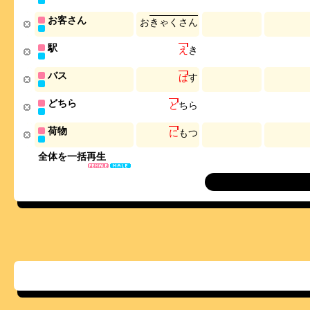
お客さん
お
き
ゃ
く
さ
ん
駅
え
き
バス
ば
す
どちら
ど
ち
ら
荷物
に
も
つ
全体を一括再生