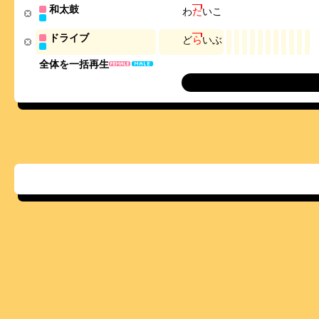
和太鼓
わ
だ
い
こ
ドライブ
ど
ら
い
ぶ
全体を一括再生