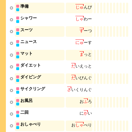
準備
じ
ゅ
ん
び
シャワー
し
ゃ
わ
ー
スーツ
す
ー
つ
ニュース
に
ゅ
ー
す
マット
ま
っ
と
ダイエット
だ
い
え
っ
と
ダイビング
だ
い
び
ん
ぐ
サイクリング
さ
い
く
り
ん
ぐ
お風呂
お
ふ
ろ
二回
に
か
い
おしゃべり
お
し
ゃ
べ
り