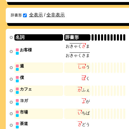
全表示
/
全非表示
辞書形
名詞
辞書形
お
き
ゃ
く
さ
ま
お客様
お
き
ゃ
く
さ
ま
週
し
ゅ
う
僕
ぼ
く
カフェ
か
ふ
ぇ
ヨガ
よ
が
市場
い
ち
ば
茶道
さ
ど
う