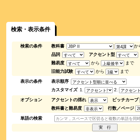
検索・表示条件
検索の条件
教科書
か
品詞
アクセント型
難易度
から
まで
旧能力試験
から
まで
表示の条件
表示順序
カスタマイズ
1.
2.
オプション
アクセントの揺れ
ピッチカーブ
教科書と難易度
行数／ページ
単語の検索