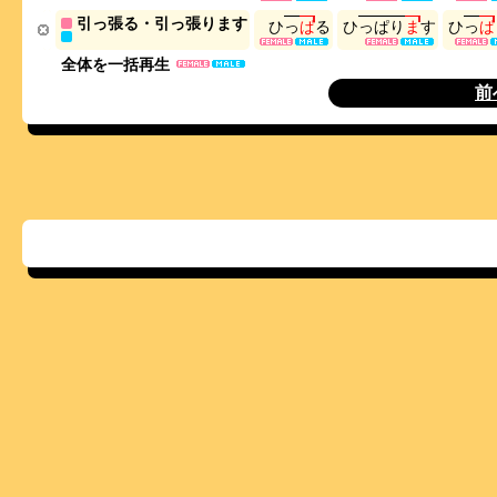
引っ張る・引っ張ります
ひ
っ
ぱ
る
ひ
っ
ぱ
り
ま
す
ひ
っ
ぱ
全体を一括再生
前