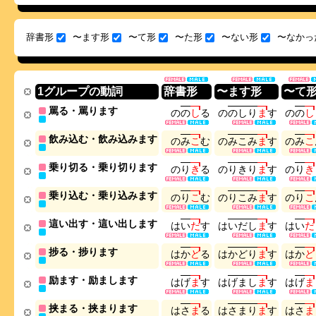
辞書形
〜ます形
〜て形
〜た形
〜ない形
〜なかっ
1グループの動詞
辞書形
〜ます形
〜て
罵る・罵ります
の
の
し
る
の
の
し
り
ま
す
の
の
し
飲み込む・飲み込みます
の
み
こ
む
の
み
こ
み
ま
す
の
み
こ
乗り切る・乗り切ります
の
り
き
る
の
り
き
り
ま
す
の
り
き
乗り込む・乗り込みます
の
り
こ
む
の
り
こ
み
ま
す
の
り
こ
這い出す・這い出します
は
い
だ
す
は
い
だ
し
ま
す
は
い
だ
捗る・捗ります
は
か
ど
る
は
か
ど
り
ま
す
は
か
ど
励ます・励まします
は
げ
ま
す
は
げ
ま
し
ま
す
は
げ
ま
挟まる・挟まります
は
さ
ま
る
は
さ
ま
り
ま
す
は
さ
ま