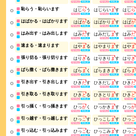
恥らう・恥らいます
は
じ
ら
う
は
じ
ら
い
ま
す
は
じ
ら
はばかる・はばかります
は
ば
か
る
は
ば
か
り
ま
す
は
ば
か
はみ出す・はみ出します
は
み
だ
す
は
み
だ
し
ま
す
は
み
だ
速まる・速まります
は
や
ま
る
は
や
ま
り
ま
す
は
や
ま
張り切る・張り切ります
は
り
き
る
は
り
き
り
ま
す
は
り
き
ばら撒く・ばら撒きます
ば
ら
ま
く
ば
ら
ま
き
ま
す
ば
ら
ま
引き出す・引き出します
ひ
き
だ
す
ひ
き
だ
し
ま
す
ひ
き
だ
引き取る・引き取ります
ひ
き
と
る
ひ
き
と
り
ま
す
ひ
き
と
引っ掻く・引っ掻きます
ひ
っ
か
く
ひ
っ
か
き
ま
す
ひ
っ
か
引っ越す・引っ越します
ひ
っ
こ
す
ひ
っ
こ
し
ま
す
ひ
っ
こ
引っ込む・引っ込みます
ひ
っ
こ
む
ひ
っ
こ
み
ま
す
ひ
っ
こ