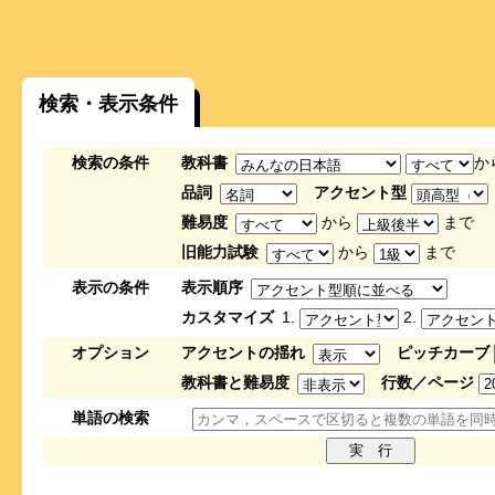
検索・表示条件
検索の条件
教科書
か
品詞
アクセント型
難易度
から
まで
旧能力試験
から
まで
表示の条件
表示順序
カスタマイズ
1.
2.
オプション
アクセントの揺れ
ピッチカーブ
教科書と難易度
行数／ページ
単語の検索