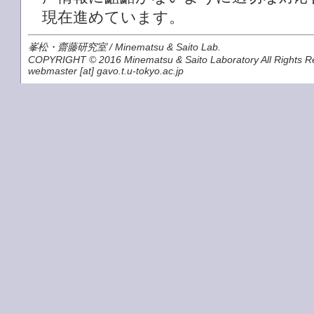
現在進めています。
峯松・齋藤研究室 / Minematsu & Saito Lab.
COPYRIGHT © 2016 Minematsu & Saito Laboratory All Rights R
webmaster [at] gavo.t.u-tokyo.ac.jp