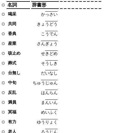
名詞
辞書形
喝采
か
っ
さ
い
共同
き
ょ
う
ど
う
香典
こ
う
で
ん
産業
さ
ん
ぎ
ょ
う
咳止め
せ
き
ど
め
葬式
そ
う
し
き
台無し
だ
い
な
し
中旬
ち
ゅ
う
じ
ゅ
ん
反乱
は
ん
ら
ん
満員
ま
ん
い
ん
冥福
め
い
ふ
く
有力
ゆ
う
り
ょ
く
老人
ろ
う
じ
ん