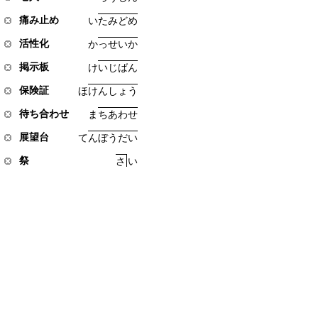
痛み止め
い
た
み
ど
め
活性化
か
っ
せ
い
か
掲示板
け
い
じ
ば
ん
保険証
ほ
け
ん
し
ょ
う
待ち合わせ
ま
ち
あ
わ
せ
展望台
て
ん
ぼ
う
だ
い
祭
さ
い