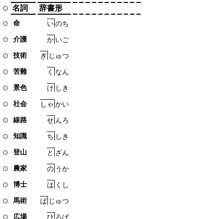
名詞
辞書形
命
い
の
ち
介護
か
い
ご
技術
ぎ
じ
ゅ
つ
苦難
く
な
ん
景色
け
し
き
社会
し
ゃ
か
い
線路
せ
ん
ろ
知識
ち
し
き
登山
と
ざ
ん
農家
の
う
か
博士
は
く
し
馬術
ば
じ
ゅ
つ
広場
ひ
ろ
ば