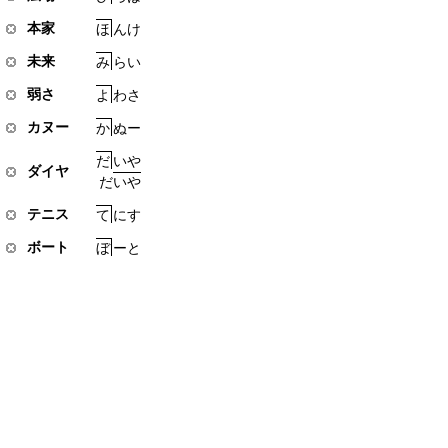
本家
ほ
ん
け
未来
み
ら
い
弱さ
よ
わ
さ
カヌー
か
ぬ
ー
だ
い
や
ダイヤ
だ
い
や
テニス
て
に
す
ボート
ぼ
ー
と