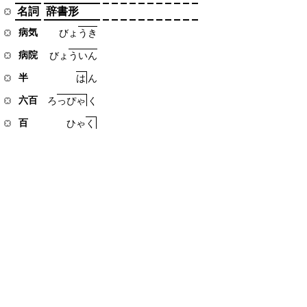
名詞
辞書形
病気
び
ょ
う
き
病院
び
ょ
う
い
ん
半
は
ん
六百
ろ
っ
ぴ
ゃ
く
百
ひ
ゃ
く