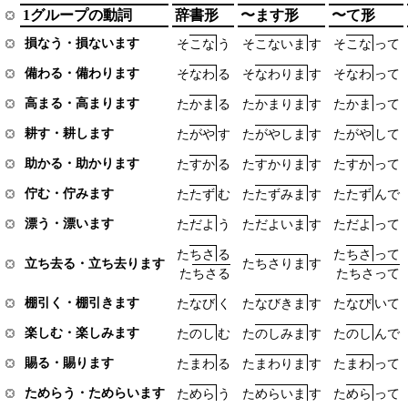
1グループの動詞
辞書形
〜ます形
〜て形
損なう・損ないます
そ
こ
な
う
そ
こ
な
い
ま
す
そ
こ
な
っ
て
備わる・備わります
そ
な
わ
る
そ
な
わ
り
ま
す
そ
な
わ
っ
て
高まる・高まります
た
か
ま
る
た
か
ま
り
ま
す
た
か
ま
っ
て
耕す・耕します
た
が
や
す
た
が
や
し
ま
す
た
が
や
し
て
助かる・助かります
た
す
か
る
た
す
か
り
ま
す
た
す
か
っ
て
佇む・佇みます
た
た
ず
む
た
た
ず
み
ま
す
た
た
ず
ん
で
漂う・漂います
た
だ
よ
う
た
だ
よ
い
ま
す
た
だ
よ
っ
て
た
ち
さ
る
た
ち
さ
っ
て
た
ち
さ
り
ま
す
立ち去る・立ち去ります
た
ち
さ
る
た
ち
さ
っ
て
棚引く・棚引きます
た
な
び
く
た
な
び
き
ま
す
た
な
び
い
て
楽しむ・楽しみます
た
の
し
む
た
の
し
み
ま
す
た
の
し
ん
で
賜る・賜ります
た
ま
わ
る
た
ま
わ
り
ま
す
た
ま
わ
っ
て
ためらう・ためらいます
た
め
ら
う
た
め
ら
い
ま
す
た
め
ら
っ
て