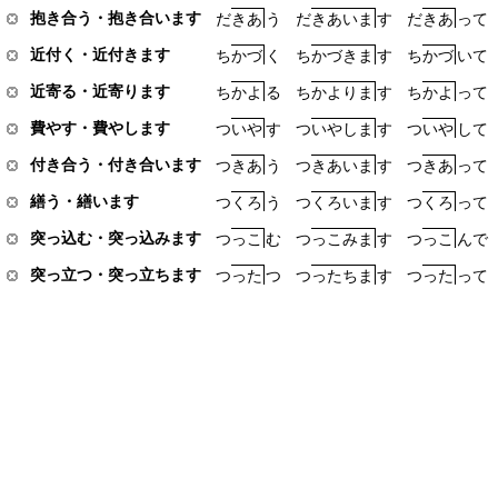
抱き合う・抱き合います
だ
き
あ
う
だ
き
あ
い
ま
す
だ
き
あ
っ
て
近付く・近付きます
ち
か
づ
く
ち
か
づ
き
ま
す
ち
か
づ
い
て
近寄る・近寄ります
ち
か
よ
る
ち
か
よ
り
ま
す
ち
か
よ
っ
て
費やす・費やします
つ
い
や
す
つ
い
や
し
ま
す
つ
い
や
し
て
付き合う・付き合います
つ
き
あ
う
つ
き
あ
い
ま
す
つ
き
あ
っ
て
繕う・繕います
つ
く
ろ
う
つ
く
ろ
い
ま
す
つ
く
ろ
っ
て
突っ込む・突っ込みます
つ
っ
こ
む
つ
っ
こ
み
ま
す
つ
っ
こ
ん
で
突っ立つ・突っ立ちます
つ
っ
た
つ
つ
っ
た
ち
ま
す
つ
っ
た
っ
て