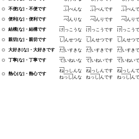
不便[な]・不便です
ふ
べ
ん
な
ふ
べ
ん
で
す
ふ
べ
ん
便利[な]・便利です
べ
ん
り
な
べ
ん
り
で
す
べ
ん
り
結構[な]・結構です
け
っ
こ
う
な
け
っ
こ
う
で
す
け
っ
こ
う
親切[な]・親切です
し
ん
せ
つ
な
し
ん
せ
つ
で
す
し
ん
せ
つ
大好き[な]・大好きです
だ
い
す
き
な
だ
い
す
き
で
す
だ
い
す
き
丁寧[な]・丁寧です
て
い
ね
い
な
て
い
ね
い
で
す
て
い
ね
い
ね
っ
し
ん
な
ね
っ
し
ん
で
す
ね
っ
し
ん
熱心[な]・熱心です
ね
っ
し
ん
な
ね
っ
し
ん
で
す
ね
っ
し
ん