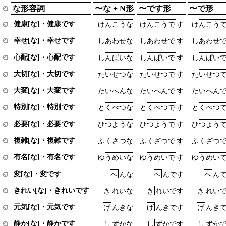
な形容詞
〜な + N形
〜です形
〜で形
健康[な]・健康です
け
ん
こ
う
な
け
ん
こ
う
で
す
け
ん
こ
う
幸せ[な]・幸せです
し
あ
わ
せ
な
し
あ
わ
せ
で
す
し
あ
わ
せ
心配[な]・心配です
し
ん
ぱ
い
な
し
ん
ぱ
い
で
す
し
ん
ぱ
い
大切[な]・大切です
た
い
せ
つ
な
た
い
せ
つ
で
す
た
い
せ
つ
大変[な]・大変です
た
い
へ
ん
な
た
い
へ
ん
で
す
た
い
へ
ん
特別[な]・特別です
と
く
べ
つ
な
と
く
べ
つ
で
す
と
く
べ
つ
必要[な]・必要です
ひ
つ
よ
う
な
ひ
つ
よ
う
で
す
ひ
つ
よ
う
複雑[な]・複雑です
ふ
く
ざ
つ
な
ふ
く
ざ
つ
で
す
ふ
く
ざ
つ
有名[な]・有名です
ゆ
う
め
い
な
ゆ
う
め
い
で
す
ゆ
う
め
い
変[な]・変です
へ
ん
な
へ
ん
で
す
へ
ん
きれい[な]・きれいです
き
れ
い
な
き
れ
い
で
す
き
れ
い
元気[な]・元気です
げ
ん
き
な
げ
ん
き
で
す
げ
ん
き
静か[な]・静かです
し
ず
か
な
し
ず
か
で
す
し
ず
か